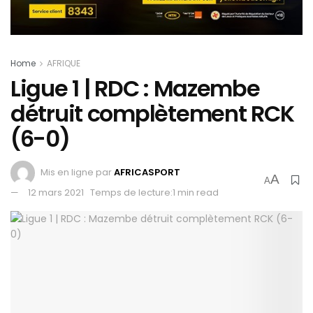
Home
AFRIQUE
Ligue 1 | RDC : Mazembe
détruit complètement RCK
(6-0)
Mis en ligne par
AFRICASPORT
A
A
12 mars 2021
Temps de lecture:1 min read