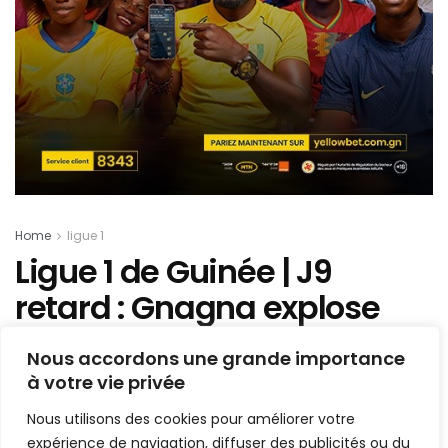
Home
ligue 1
Ligue 1 de Guinée ­| J9
retard : Gnagna explose
Fello Star pour Horoya AC !
Nous accordons une grande importance
à votre vie privée
Mis en ligne par
Hamidou Bangoura
A
A
Nous utilisons des cookies pour améliorer votre
11 mars 2021
Temps de lecture:1 min read
expérience de navigation, diffuser des publicités ou du