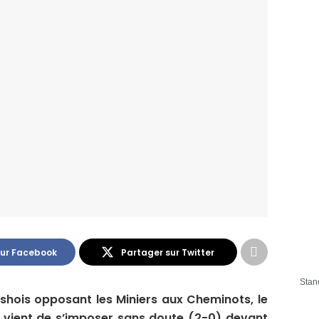
sur Facebook
Partager sur Twitter
Stan
shois opposant les Miniers aux Cheminots, le
o vient de s’imposer sans doute (2-0) devant