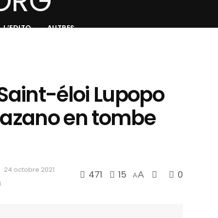
L’EDITO
AUTRES
 Saint-éloi Lupopo
 Bazano en tombe
24 octobre 2021
471
15
0
A
A
d