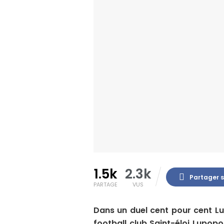
1.5k
2.3k
Partager 
PARTAGE
VUS
Dans un duel cent pour cent Lu
football club Saint-éloi Lupop