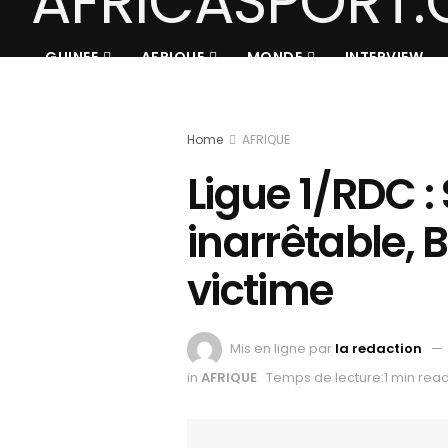
GUINEE
AFRIQUE
MONDE
INTERVIEW
Home
AFRIQUE
Ligue 1/RDC :
inarrêtable,
victime
Mis en ligne par
la redaction
in
AFRIQUE
Temps de lecture:1 min rea