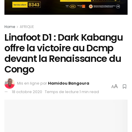
Home
AFRIQUE
Linafoot D1 : Dark Kabangu
offre la victoire au Dcmp
devant la Renaissance du
Congo
Mis en ligne par
Hamidou Bangoura
A
A
18 octobre 2020
Temps de lecture:1 min read