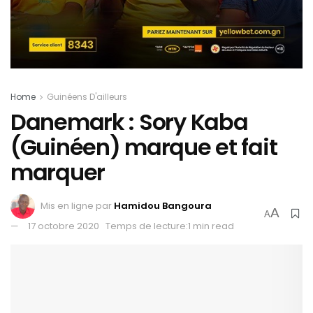
Home
Guinéens D'ailleurs
Danemark : Sory Kaba
(Guinéen) marque et fait
marquer
Mis en ligne par
Hamidou Bangoura
A
A
17 octobre 2020
Temps de lecture:1 min read