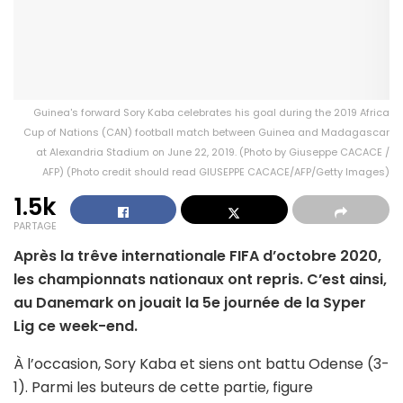
Guinea's forward Sory Kaba celebrates his goal during the 2019 Africa
Cup of Nations (CAN) football match between Guinea and Madagascar
at Alexandria Stadium on June 22, 2019. (Photo by Giuseppe CACACE /
AFP) (Photo credit should read GIUSEPPE CACACE/AFP/Getty Images)
1.5k
PARTAGE
Après la trêve internationale FIFA d’octobre 2020,
les championnats nationaux ont repris. C’est ainsi,
au Danemark on jouait la 5e journée de la Syper
Lig ce week-end.
À l’occasion, Sory Kaba et siens ont battu Odense (3-
1). Parmi les buteurs de cette partie, figure