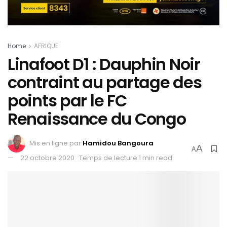
Home
AFRIQUE
Linafoot D1 : Dauphin Noir
contraint au partage des
points par le FC
Renaissance du Congo
Mis en ligne par
Hamidou Bangoura
A
A
22 octobre 2020
Temps de lecture:1 min read