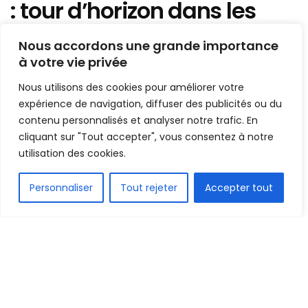
: tour d’horizon dans les
clubs des guinéens ce
Nous accordons une grande importance
mercredi
à votre vie privée
Nous utilisons des cookies pour améliorer votre
Mis en ligne par
Hamidou Bangoura
A
A
expérience de navigation, diffuser des publicités ou du
21 octobre 2020
Temps de lecture:1 min read
contenu personnalisés et analyser notre trafic. En
cliquant sur "Tout accepter", vous consentez à notre
utilisation des cookies.
FR
Personnaliser
Tout rejeter
Accepter tout
1.5k