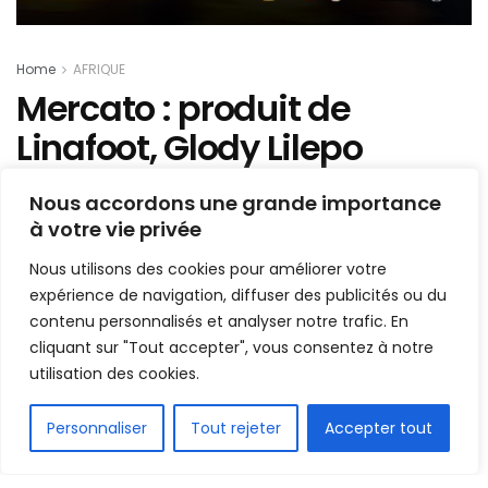
Home
AFRIQUE
Mercato : produit de
Linafoot, Glody Lilepo
Makabi dans les petits
Nous accordons une grande importance
papiers de Raja
à votre vie privée
Casablanca
Nous utilisons des cookies pour améliorer votre
expérience de navigation, diffuser des publicités ou du
Mis en ligne par
AFRICASPORT
contenu personnalisés et analyser notre trafic. En
A
A
cliquant sur "Tout accepter", vous consentez à notre
31 décembre 2021
Temps de lecture:1 min read
utilisation des cookies.
FR
Personnaliser
Tout rejeter
Accepter tout