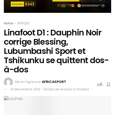
Home
AFRIQUE
Linafoot D1 : Dauphin Noir
corrige Blessing,
Lubumbashi Sport et
Tshikunku se quittent dos-
à-dos
Mis en ligne par
AFRICASPORT
A
A
31 décembre 2021
Temps de lecture:2 minutes