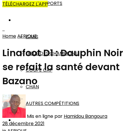
AUTRES SPORTS
TÉLÉCHARGEZ L'APP
AFRIQUE
Home
AFRIQUE
CANS
Linafoot D1 : Dauphin Noir
LIGUE DES CHAMPIONS
se refait la santé devant
COUPE CAF
Bazano
CHAN
AUTRES COMPÉTITIONS
Mis en ligne par
Hamidou Bangoura
MONDE
28 décembre 2021
in
AFRIQUE