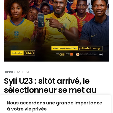
Home
SYLI U23
Syli U23 : sitôt arrivé, le
sélectionneur se met au
travail pour les matches
Nous accordons une grande importance
contre L’Ouganda
à votre vie privée