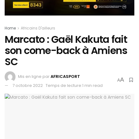
Home
Africains D'ailleurs
Marcato : Gaël Kakuta fait
son come-back à Amiens
SC
Mis en ligne par
AFRICASPORT
A
A
7 octobre 2022
Temps de lecture:1 min read