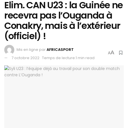
Elim. CAN U23 : la Guinée ne
recevra pas l’Ouganda à
Conakry, mais à l’extérieur
(officiel) !
Mis en ligne par
AFRICASPORT
A
A
7 octobre 2022
Temps de lecture:1 min read