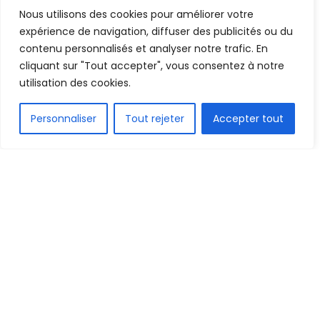
Nous utilisons des cookies pour améliorer votre
Mis en ligne par
AFRICASPORT
A
A
expérience de navigation, diffuser des publicités ou du
6 octobre 2022
Temps de lecture:1 min read
contenu personnalisés et analyser notre trafic. En
cliquant sur "Tout accepter", vous consentez à notre
utilisation des cookies.
FR
Personnaliser
Tout rejeter
Accepter tout
1.6k
PARTAGE
La deuxième séance d’entraînement du Syli U23 a
été dirigée ce jeudi 06 octobre 2022 au stade du