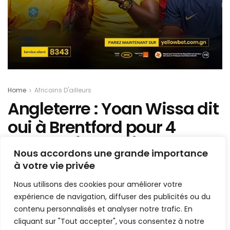
Home
Africains D'ailleurs
Angleterre : Yoan Wissa dit
oui à Brentford pour 4
saisons (Officiel)
Nous accordons une grande importance
à votre vie privée
Mis en ligne par
la redaction
A
A
Nous utilisons des cookies pour améliorer votre
11 août 2021
Temps de lecture:1 min read
expérience de navigation, diffuser des publicités ou du
contenu personnalisés et analyser notre trafic. En
cliquant sur "Tout accepter", vous consentez à notre