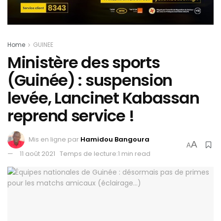
Home
GUINEE
Ministère des sports
(Guinée) : suspension
levée, Lancinet Kabassan
reprend service !
Mis en ligne par
Hamidou Bangoura
A
A
11 août 2021
Temps de lecture:1 min read