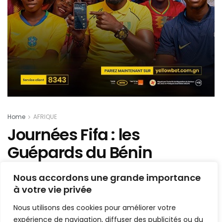
Home
AFRIQUE
Journées Fifa : les
Guépards du Bénin
démarrent les préparatifs
Nous accordons une grande importance
à Amiens
à votre vie privée
Nous utilisons des cookies pour améliorer votre
Mis en ligne par
AFRICASPORT
A
A
expérience de navigation, diffuser des publicités ou du