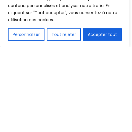
19 mars 2024
Temps de lecture:1 min read
contenu personnalisés et analyser notre trafic. En
cliquant sur "Tout accepter", vous consentez à notre
utilisation des cookies.
FR
Personnaliser
Tout rejeter
Accepter tout
1.5k
PARTAGE
A quelques jours du démarrage des matchs
amicaux comptant pour les journées Fifa de mars
2024, chaque sélection nationale s’active. Le Bénin
n’est pas du reste.