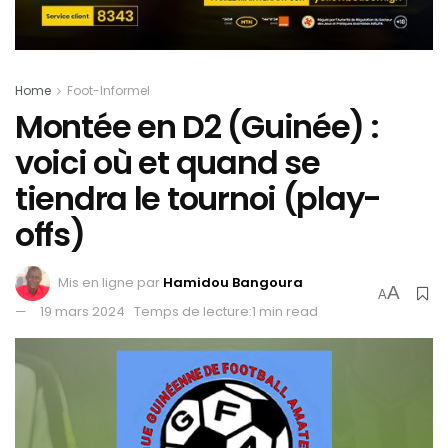
Home
Foot-Informel
Montée en D2 (Guinée) :
voici où et quand se
tiendra le tournoi (play-
offs)
Mis en ligne par
Hamidou Bangoura
A
A
19 mars 2024
Temps de lecture:1 min read