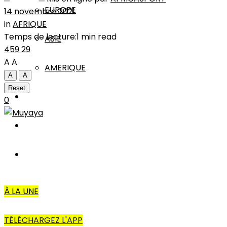
EUROPE
14 novembre 2021
in
AFRIQUE
Temps de lecture:1 min read
ASIE
459
29
A
A
AMERIQUE
A
A
Reset
INTERVIEW
0
L’EDITO
AUTRES
À LA UNE
TÉLÉCHARGEZ L'APP