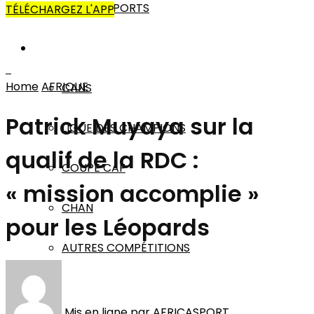
AUTRES SPORTS
TÉLÉCHARGEZ L'APP
AFRIQUE
Home
AFRIQUE
CANS
Patrick Muyaya sur la
LIGUE DES CHAMPIONS
qualif de la RDC :
COUPE CAF
« mission accomplie »
CHAN
pour les Léopards
AUTRES COMPÉTITIONS
MONDE
Mis en ligne par
AFRICASPORT