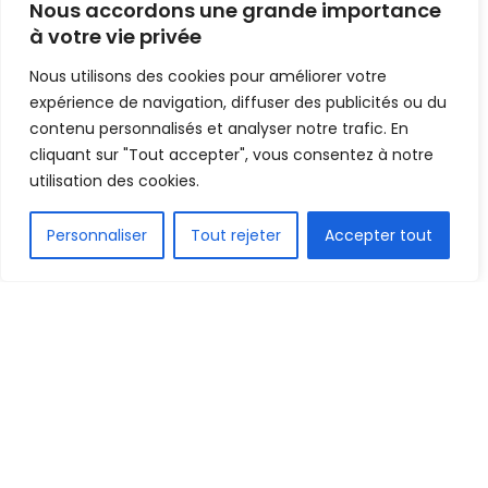
Nous accordons une grande importance
match amical face à
à votre vie privée
Lupopo»
Nous utilisons des cookies pour améliorer votre
expérience de navigation, diffuser des publicités ou du
Mis en ligne par
Hamidou Bangoura
contenu personnalisés et analyser notre trafic. En
A
A
cliquant sur "Tout accepter", vous consentez à notre
25 octobre 2020
Temps de lecture:1 min read
utilisation des cookies.
FR
Personnaliser
Tout rejeter
Accepter tout
1.5k