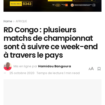
Home
AFRIQUE
RD Congo : plusieurs
matchs de championnat
sont à suivre ce week-end
à travers le pays
Mis en ligne par
Hamidou Bangoura
A
A
25 octobre 2020
Temps de lecture:1 min read