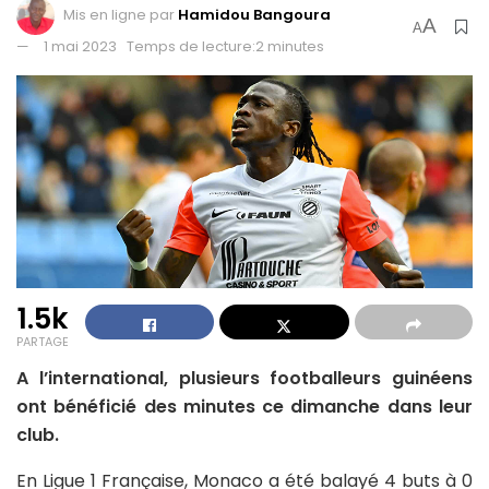
Mis en ligne par
Hamidou Bangoura
A
A
1 mai 2023
Temps de lecture:2 minutes
1.5k
PARTAGE
A l’international, plusieurs footballeurs guinéens
ont bénéficié des minutes ce dimanche dans leur
club.
En Ligue 1 Française, Monaco a été balayé 4 buts à 0