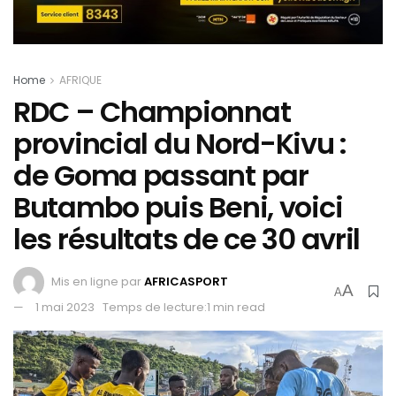
Home
AFRIQUE
RDC – Championnat
provincial du Nord-Kivu :
de Goma passant par
Butambo puis Beni, voici
les résultats de ce 30 avril
Mis en ligne par
AFRICASPORT
A
A
1 mai 2023
Temps de lecture:1 min read