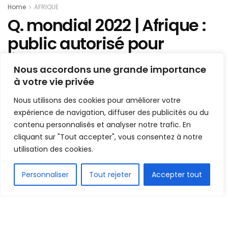
Home
AFRIQUE
Q. mondial 2022 | Afrique :
public autorisé pour
Égypte vs Sénégal
Nous accordons une grande importance
à votre vie privée
Mis en ligne par
AFRICASPORT
A
A
Nous utilisons des cookies pour améliorer votre
14 février 2022
Temps de lecture:1 min read
expérience de navigation, diffuser des publicités ou du
contenu personnalisés et analyser notre trafic. En
cliquant sur "Tout accepter", vous consentez à notre
utilisation des cookies.
FR
Personnaliser
Tout rejeter
Accepter tout