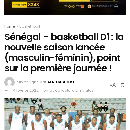
Home
Basket-ball
Sénégal – basketball D1 : la
nouvelle saison lancée
(masculin-féminin), point
sur la première journée !
Mis en ligne par
AFRICASPORT
A
A
14 février 2022
Temps de lecture:2 minutes