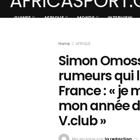
GUINEE
AFRIQUE
MONDE
INTERVIEW
Home
AFRIQUE
Simon Omosso
rumeurs qui 
France : « je
mon année de
V.club »
Mis en ligne par
la redaction