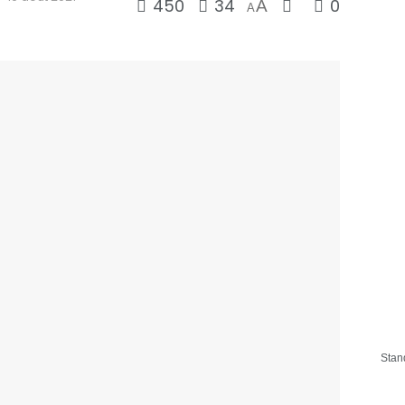
450
34
0
A
A
Stan