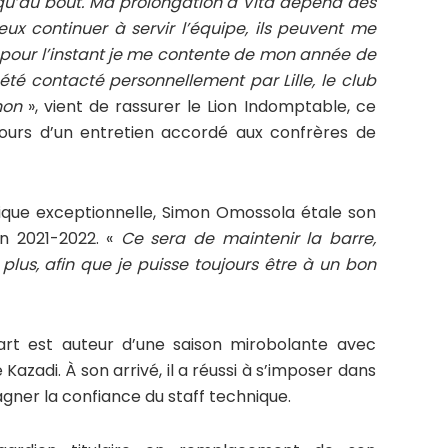
u’au bout. Ma prolongation à Vita dépend des
peux continuer à servir l’équipe, ils peuvent me
s pour l’instant je me contente de mon année de
 été contacté personnellement par Lille, le club
 non
», vient de rassurer le Lion Indomptable, ce
cours d’un entretien accordé aux confrères de
tique exceptionnelle, Simon Omossola étale son
on 2021-2022. «
Ce sera de maintenir la barre,
 plus, afin que je puisse toujours être à un bon
art est auteur d’une saison mirobolante avec
azadi. À son arrivé, il a réussi à s’imposer dans
agner la confiance du staff technique.