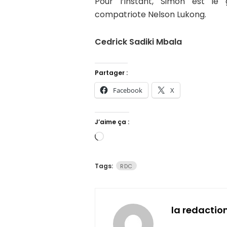
Pour l’instant, Simon est le
compatriote Nelson Lukong.
Cedrick Sadiki Mbala
Partager :
Facebook
X
J’aime ça :
Chargement…
Tags:
RDC
la redactio