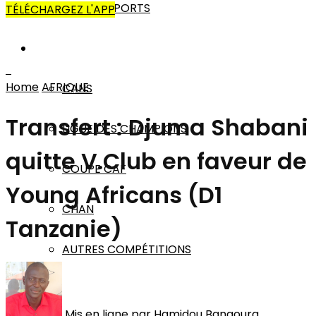
AUTRES SPORTS
TÉLÉCHARGEZ L'APP
AFRIQUE
Home
AFRIQUE
CANS
Transfert : Djuma Shabani
LIGUE DES CHAMPIONS
quitte V.Club en faveur de
COUPE CAF
Young Africans (D1
CHAN
Tanzanie)
AUTRES COMPÉTITIONS
MONDE
Mis en ligne par
Hamidou Bangoura