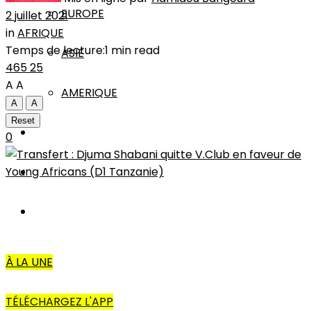
EUROPE
2 juillet 2021
in
AFRIQUE
Temps de lecture:1 min read
ASIE
465
25
A
A
AMERIQUE
A
A
Reset
INTERVIEW
0
L’EDITO
AUTRES
À LA UNE
TÉLÉCHARGEZ L'APP