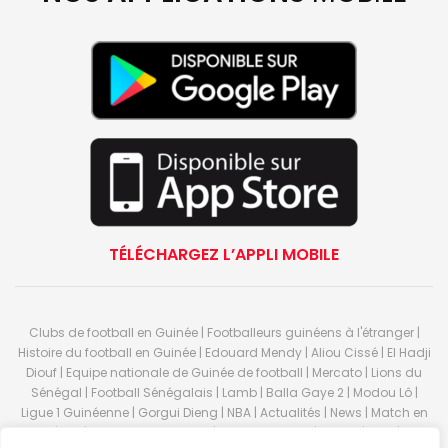
TÉLÉCHARGEZ L’APPLI MOBILE
Clubs de football en Guinée | Footballeurs guinéens à l'étranger |
Histoire du football en Guinée | Edouard Mendy | Aliou Cissé | El Hadji
Diouf | Equipe nationale de Guinée de football | Mercato | Lions du
Sénégal | Football Sénégalais | Lamb | Balla Gaye 2 | Modou Lô |
Ligue 1 Guinéenne | Gorgui Dieng | NBA | Actualités | News | Match en
direct | But | Actualité au Guinée | Premier League | Ligue 1 | Liga | Serie