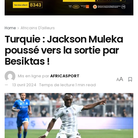
Home
Africains D'ailleurs
Turquie : Jackson Muleka
poussé vers la sortie par
Besiktas !
Mis en ligne par
AFRICASPORT
A
A
13 avril 2024
Temps de lecture:1 min read