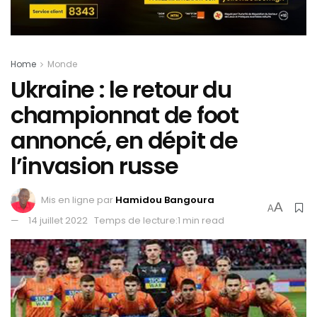
Home
Monde
Ukraine : le retour du
championnat de foot
annoncé, en dépit de
l’invasion russe
Mis en ligne par
Hamidou Bangoura
A
A
14 juillet 2022
Temps de lecture:1 min read