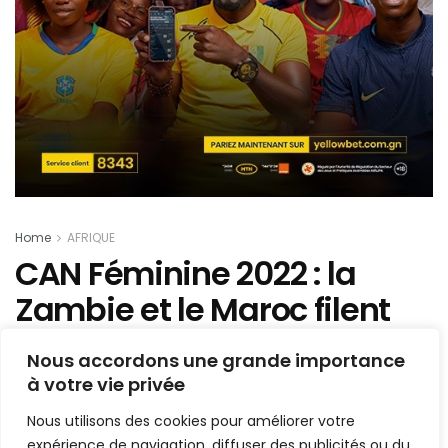
Home
AFRIQUE
CAN Féminine 2022 : la
Zambie et le Maroc filent
en demi-finales
Nous accordons une grande importance
à votre vie privée
Mis en ligne par
AFRICASPORT
A
A
Nous utilisons des cookies pour améliorer votre
14 juillet 2022
Temps de lecture:1 min read
expérience de navigation, diffuser des publicités ou du