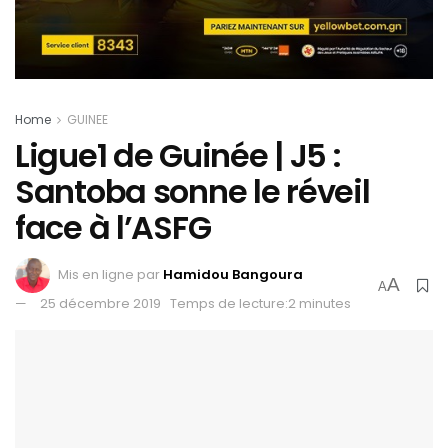
Home
GUINEE
Ligue1 de Guinée | J5 :
Santoba sonne le réveil
face à l’ASFG
Mis en ligne par
Hamidou Bangoura
A
A
25 décembre 2019
Temps de lecture:2 minutes