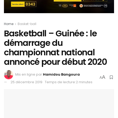
Home
Basket-ball
Basketball – Guinée : le
démarrage du
championnat national
annoncé pour début 2020
Mis en ligne par
Hamidou Bangoura
A
A
25 décembre 2019
Temps de lecture:2 minutes