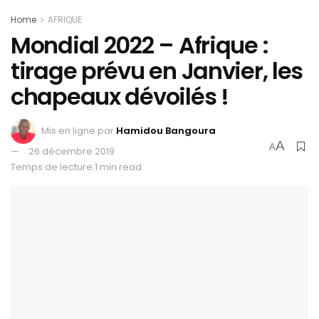
Home
AFRIQUE
Mondial 2022 – Afrique :
tirage prévu en Janvier, les
chapeaux dévoilés !
Mis en ligne par
Hamidou Bangoura
A
A
26 décembre 2019
Temps de lecture:1 min read