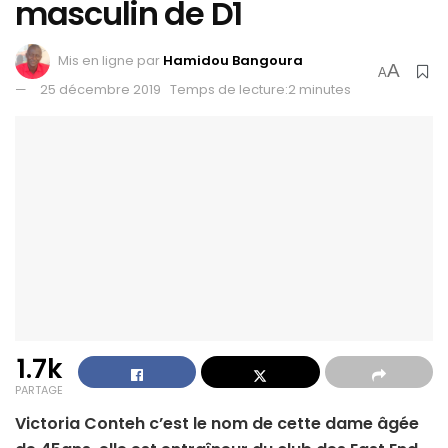
masculin de D1
Mis en ligne par
Hamidou Bangoura
A
A
25 décembre 2019
Temps de lecture:2 minutes
1.7k
PARTAGE
Victoria Conteh c’est le nom de cette dame âgée