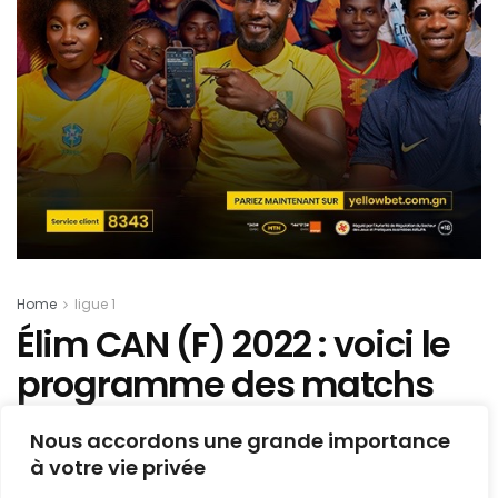
Home
ligue 1
Élim CAN (F) 2022 : voici le
programme des matchs
du dernier tour
Nous accordons une grande importance
éliminatoire
à votre vie privée