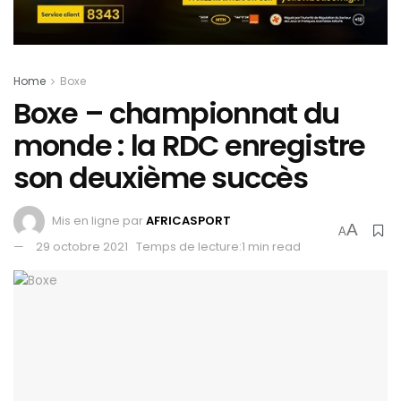
Home
Boxe
Boxe – championnat du
monde : la RDC enregistre
son deuxième succès
Mis en ligne par
AFRICASPORT
A
A
29 octobre 2021
Temps de lecture:1 min read