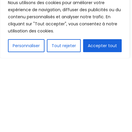
Nous utilisons des cookies pour améliorer votre
Mis en ligne par
AFRICASPORT
A
A
expérience de navigation, diffuser des publicités ou du
29 octobre 2021
Temps de lecture:2 minutes
contenu personnalisés et analyser notre trafic. En
cliquant sur "Tout accepter", vous consentez à notre
utilisation des cookies.
FR
Personnaliser
Tout rejeter
Accepter tout
1.5k
PARTAGE
On connait désormais les 11 rencontres du dernier
tour éliminatoire de la coupe d’Afrique des nations
seniors Dames 2022 qui se jouera au Maroc.