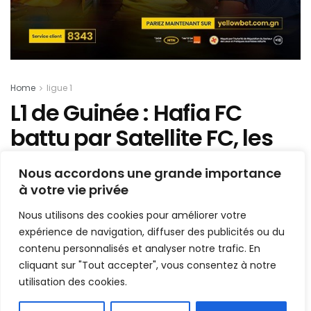
Home
ligue 1
L1 de Guinée : Hafia FC
battu par Satellite FC, les
résultats du jour
Nous accordons une grande importance
(Dimanche)
à votre vie privée
Nous utilisons des cookies pour améliorer votre
Mis en ligne par
Hamidou Bangoura
A
A
expérience de navigation, diffuser des publicités ou du
20 juin 2021
Temps de lecture:1 min read
contenu personnalisés et analyser notre trafic. En
cliquant sur "Tout accepter", vous consentez à notre
utilisation des cookies.