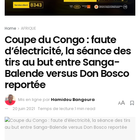
Home
AFRIQUE
Coupe du Congo : faute
d’électricité, la séance des
tirs au but entre Sanga-
Balende versus Don Bosco
reportée
Mis en ligne par
Hamidou Bangoura
A
A
20 juin 2021
Temps de lecture:1 min read