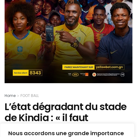
Home
FOOT BALL
L’état dégradant du stade
de Kindia : « il faut
obligatoirement qu’on y
Nous accordons une grande importance