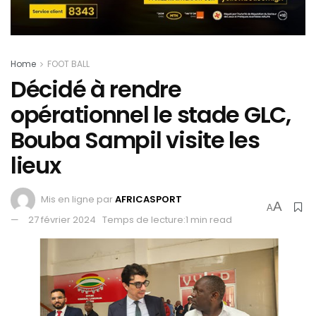
Home
FOOT BALL
Décidé à rendre
opérationnel le stade GLC,
Bouba Sampil visite les
lieux
Mis en ligne par
AFRICASPORT
A
A
27 février 2024
Temps de lecture:1 min read