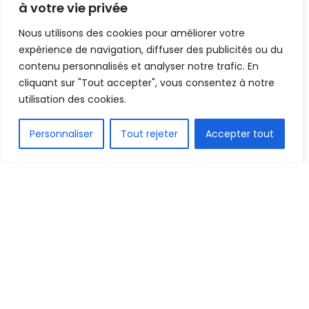
pense », Bouba Sampil
à votre vie privée
Nous utilisons des cookies pour améliorer votre
Mis en ligne par
Hamidou Bangoura
A
A
expérience de navigation, diffuser des publicités ou du
26 février 2024
Temps de lecture:2 minutes
contenu personnalisés et analyser notre trafic. En
cliquant sur "Tout accepter", vous consentez à notre
utilisation des cookies.
FR
Personnaliser
Tout rejeter
Accepter tout
Bouba Sampil - président FEGUIFOOT
1.6k
PARTAGE
Depuis son élection en Janvier dernier, le nouveau