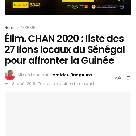
Home
AFRIQUE
Élim. CHAN 2020 : liste des
27 lions locaux du Sénégal
pour affronter la Guinée
Mis en ligne par
Hamidou Bangoura
A
A
31 août 2019
Temps de lecture:1 min read