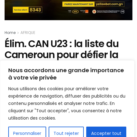
Home
AFRIQUE
Élim. CAN U23 : la liste du
Cameroun pour défier la
Tunisie
Nous accordons une grande importance
à votre vie privée
Mis en ligne par
Hamidou Bangoura
A
A
Nous utilisons des cookies pour améliorer votre
31 août 2019
Temps de lecture:1 min read
expérience de navigation, diffuser des publicités ou du
contenu personnalisés et analyser notre trafic. En
cliquant sur "Tout accepter", vous consentez à notre
utilisation des cookies.
FR
Personnaliser
Tout rejeter
Accepter tout