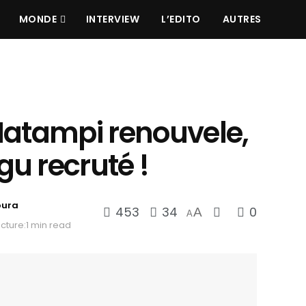
MONDE
INTERVIEW
L’EDITO
AUTRES
Matampi renouvele,
u recruté !
oura
453
34
0
A
A
cture:1 min read