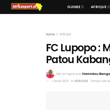
GUINEE
AFRIQUE
Home
AFRIQUE
FC Lupopo : 
Patou Kabang
Mis en ligne par
Hamidou Bang
1 août 2021
in
AFRIQUE
Temps de le