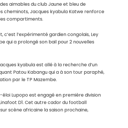
des aimables du club Jaune et bleu de
des cheminots, Jacques kyabula Katwe renforce
 les compartiments.
et, c’est l’expérimenté gardien congolais, Ley
 qui a prolongé son bail pour 2 nouvelles
acques kyabula est allé à la recherche d’un
taquant Patou Kabangu qui a à son tour paraphé,
ration par le TP Mazembe.
nt-éloi Lupopo est engagé en première division
Linafoot D1. Cet autre cador du football
 sur scène africaine la saison prochaine,