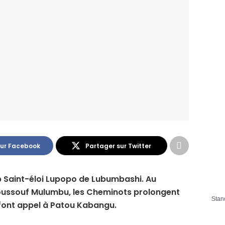
sur Facebook
Partager sur Twitter
lub Saint-éloi Lupopo de Lubumbashi. Au
Youssouf Mulumbu, les Cheminots prolongent
Stan
font appel à Patou Kabangu.