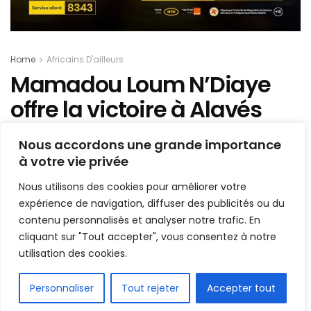
Home
Africains D'ailleurs
Mamadou Loum N’Diaye
offre la victoire à Alavés
Nous accordons une grande importance
Mis en ligne par
Hamidou Bangoura
A
A
à votre vie privée
26 octobre 2021
Temps de lecture:1 min read
Nous utilisons des cookies pour améliorer votre
expérience de navigation, diffuser des publicités ou du
contenu personnalisés et analyser notre trafic. En
cliquant sur "Tout accepter", vous consentez à notre
utilisation des cookies.
FR
Personnaliser
Tout rejeter
Accepter tout