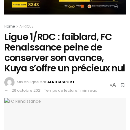
Home
AFRIQUE
Ligue 1/RDC : faiblard, FC
Renaissance peine de
conserver son avance,
Kuya s’offre un précieux nul
Mis en ligne par
AFRICASPORT
A
A
26 octobre 2021
Temps de lecture:1 min read