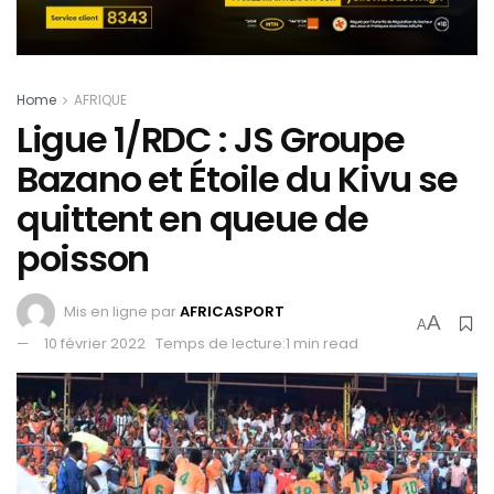
Home
AFRIQUE
Ligue 1/RDC : JS Groupe
Bazano et Étoile du Kivu se
quittent en queue de
poisson
Mis en ligne par
AFRICASPORT
A
A
10 février 2022
Temps de lecture:1 min read