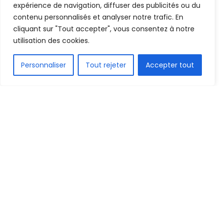
A
A
expérience de navigation, diffuser des publicités ou du
9 février 2022
Temps de lecture:1 min read
contenu personnalisés et analyser notre trafic. En
cliquant sur "Tout accepter", vous consentez à notre
utilisation des cookies.
FR
Personnaliser
Tout rejeter
Accepter tout
1.9k
PARTAGE
Dans un bref post ce mercredi soir, la page
Facebook du club industriel de Kamsar annonce
l’arrivée dans l’effectif du CIK de Mohamed
Richard Camara en provenance de l’association
sportive du Kaloum – ASK (Ligue 1). Il est lié à