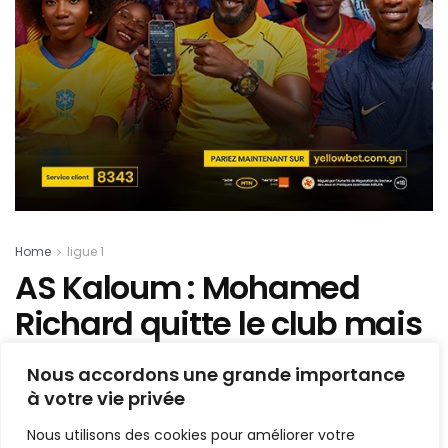
Home
ligue 1
AS Kaloum : Mohamed
Richard quitte le club mais
reste dans le championnat
Nous accordons une grande importance
guinéen (détails)
à votre vie privée
Nous utilisons des cookies pour améliorer votre
Mis en ligne par
Hamidou Bangoura