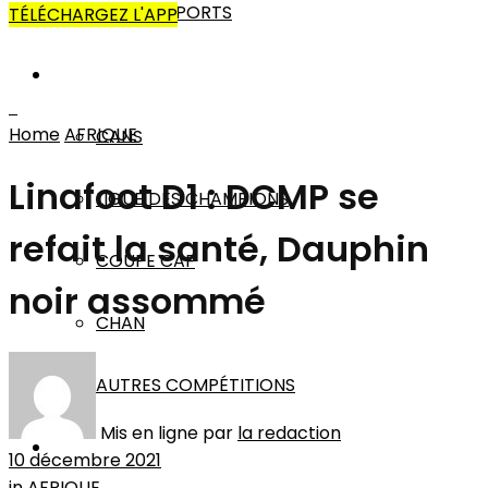
AUTRES SPORTS
TÉLÉCHARGEZ L'APP
AFRIQUE
Home
AFRIQUE
CANS
Linafoot D1 : DCMP se
LIGUE DES CHAMPIONS
refait la santé, Dauphin
COUPE CAF
noir assommé
CHAN
AUTRES COMPÉTITIONS
Mis en ligne par
la redaction
MONDE
10 décembre 2021
in
AFRIQUE