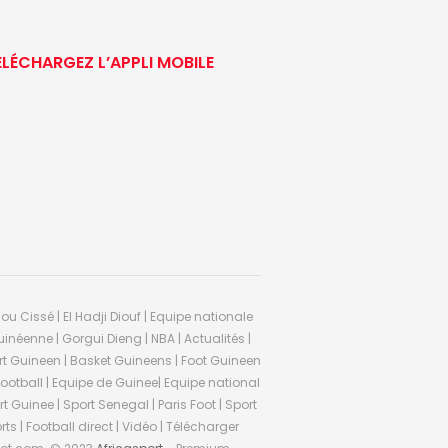
ÉLÉCHARGEZ L’APPLI MOBILE
ou Cissé | El Hadji Diouf | Equipe nationale
inéenne | Gorgui Dieng | NBA | Actualités |
Sport Guineen | Basket Guineens | Foot Guineen
otball | Equipe de Guinee| Equipe national
 Guinee | Sport Senegal | Paris Foot | Sport
rts | Football direct | Vidéo | Télécharger