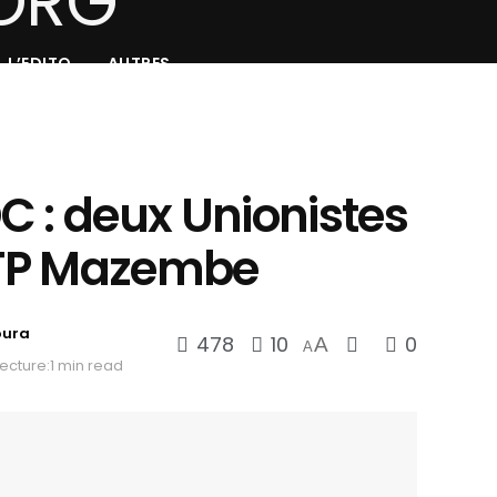
L’EDITO
AUTRES
C : deux Unionistes
e TP Mazembe
oura
478
10
0
A
A
ecture:1 min read