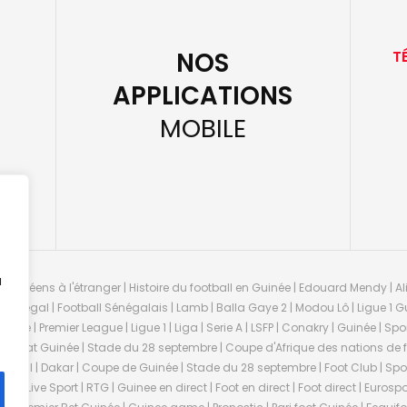
NOS
T
APPLICATIONS
MOBILE
u
guinéens à l'étranger | Histoire du football en Guinée | Edouard Mendy | Ali
 Sénégal | Football Sénégalais | Lamb | Balla Gaye 2 | Modou Lô | Ligue 1 Gu
uinée | Premier League | Ligue 1 | Liga | Serie A | LSFP | Conakry | Guinée | 
onnat Guinée | Stade du 28 septembre | Coupe d'Afrique des nations de fo
negal | Dakar | Coupe de Guinée | Stade du 28 septembre | Foot Club | Sport
ée | Live Sport | RTG | Guinee en direct | Foot en direct | Foot direct | Eurospo