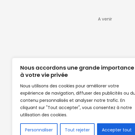
A venir
Nous accordons une grande importance
à votre vie privée
Nous utilisons des cookies pour améliorer votre
expérience de navigation, diffuser des publicités ou d
Clubs de football en Guinée | Footballeurs 
contenu personnalisés et analyser notre trafic. En
de Guinée de football | Mercato | Lions du
cliquant sur "Tout accepter", vous consentez à notre
News | Match en direct | But | Actualité au G
utilisation des cookies.
| Handball Guinee | Match Guinee | Champi
de Guinée | Senegal Equipe | Guinée | Le Se
en direct | Boxe | Sénégal Dakar | La Guin
Personnaliser
Tout rejeter
Accepter tout