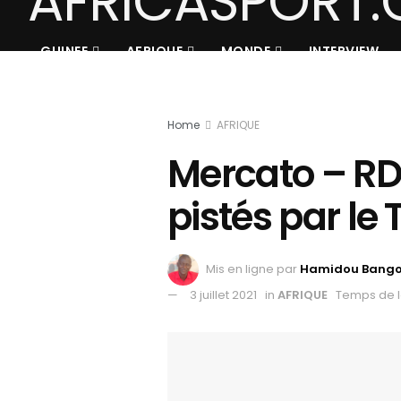
GUINEE
AFRIQUE
MONDE
INTERVIEW
Home
AFRIQUE
Mercato – RD
pistés par l
Mis en ligne par
Hamidou Bang
3 juillet 2021
in
AFRIQUE
Temps de l