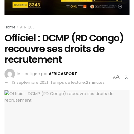
Home
AFRIQUE
Officiel : DCMP (RD Congo)
recouvre ses droits de
recrutement
Mis en ligne par
AFRICASPORT
A
A
13 septembre 2021
Temps de lecture:2 minutes