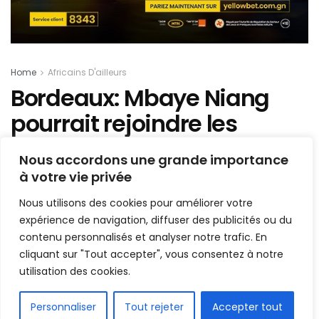
Home
Africains D'ailleurs
Bordeaux: Mbaye Niang
pourrait rejoindre les
girondins!
Nous accordons une grande importance
à votre vie privée
Mis en ligne par
la redaction
A
A
Nous utilisons des cookies pour améliorer votre
13 septembre 2021
expérience de navigation, diffuser des publicités ou du
Temps de lecture:1 min read
contenu personnalisés et analyser notre trafic. En
cliquant sur "Tout accepter", vous consentez à notre
utilisation des cookies.
FR
Personnaliser
Tout rejeter
Accepter tout