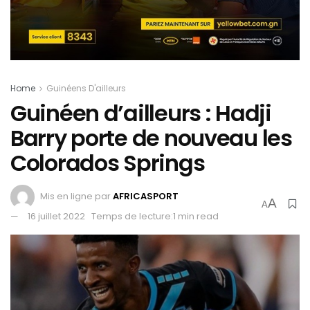
Home
Guinéens D'ailleurs
Guinéen d’ailleurs : Hadji
Barry porte de nouveau les
Colorados Springs
Mis en ligne par
AFRICASPORT
A
A
16 juillet 2022
Temps de lecture:1 min read