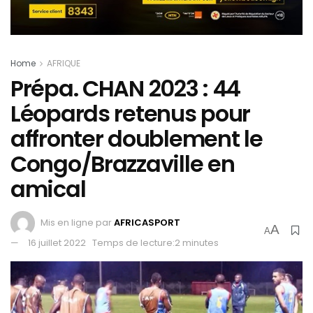
Home
AFRIQUE
Prépa. CHAN 2023 : 44
Léopards retenus pour
affronter doublement le
Congo/Brazzaville en
amical
Mis en ligne par
AFRICASPORT
A
A
16 juillet 2022
Temps de lecture:2 minutes