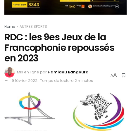
Home
AUTRES SPORTS
RDC : les 9es Jeux de la
Francophonie repoussés
en 2023
Mis en ligne par
Hamidou Bangoura
A
A
9 février 2022
Temps de lecture:2 minutes