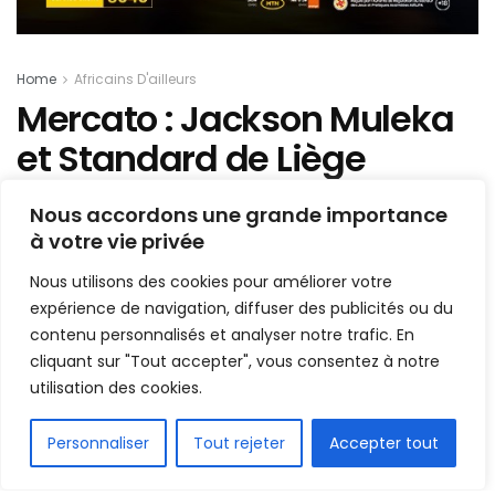
Home
Africains D'ailleurs
Mercato : Jackson Muleka
et Standard de Liège
divorcent !
Nous accordons une grande importance
à votre vie privée
Mis en ligne par
AFRICASPORT
A
A
Nous utilisons des cookies pour améliorer votre
8 février 2022
Temps de lecture:1 min read
expérience de navigation, diffuser des publicités ou du
contenu personnalisés et analyser notre trafic. En
cliquant sur "Tout accepter", vous consentez à notre
utilisation des cookies.
FR
Personnaliser
Tout rejeter
Accepter tout