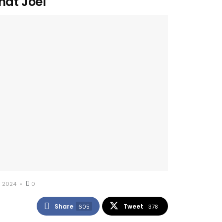
nat Joël
 2024
0
Share
Tweet
605
378