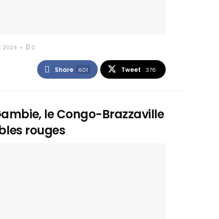
 2024
0
Share
Tweet
601
376
Gambie, le Congo-Brazzaville
ables rouges