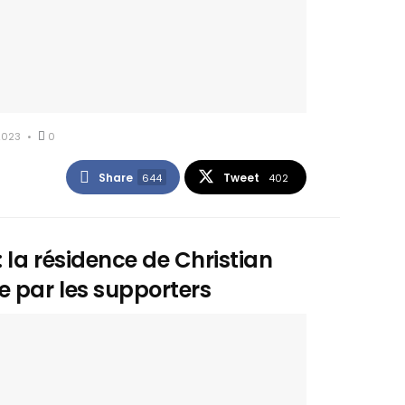
2023
0
Share
Tweet
644
402
 la résidence de Christian
 par les supporters