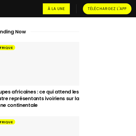
À LA UNE
TÉLÉCHARGEZ L'APP
ending Now
FRIQUE
pes africaines : ce qui attend les
tre représentants ivoiriens sur la
ne continentale
FRIQUE