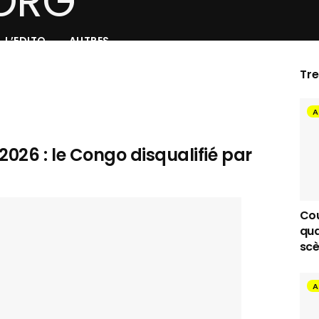
L’EDITO
AUTRES
Tr
A
2026 : le Congo disqualifié par
Cou
qua
scè
A