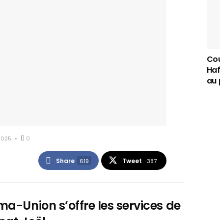
Cou
Haf
au 
2025
0
Share
Tweet
619
387
a-Union s’offre les services de