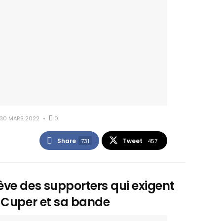
30 MARS 2022
0
Share
Tweet
731
457
ve des supporters qui exigent
 Cuper et sa bande