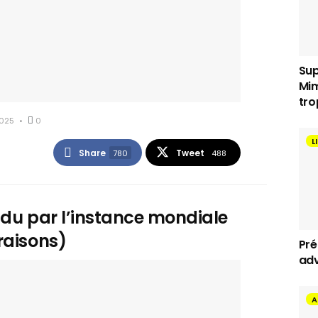
Sup
Mim
tro
025
0
L
Share
Tweet
780
488
ndu par l’instance mondiale
raisons)
Pré
adv
A