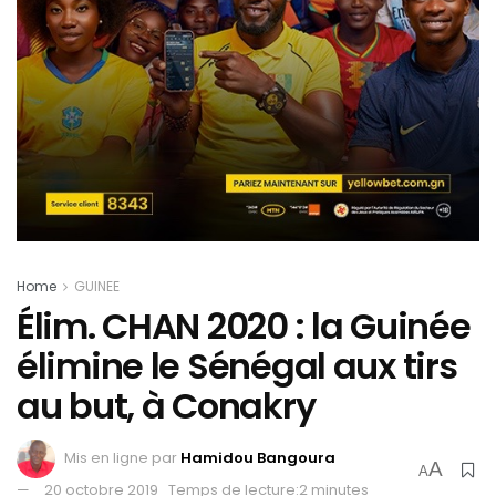
Home
GUINEE
Élim. CHAN 2020 : la Guinée
élimine le Sénégal aux tirs
au but, à Conakry
Mis en ligne par
Hamidou Bangoura
A
A
20 octobre 2019
Temps de lecture:2 minutes