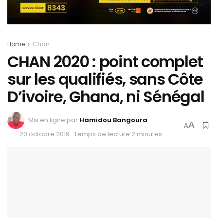
Home
Chan
CHAN 2020 : point complet
sur les qualifiés, sans Côte
D’ivoire, Ghana, ni Sénégal
Mis en ligne par
Hamidou Bangoura
A
A
20 octobre 2019
Temps de lecture:2 minutes